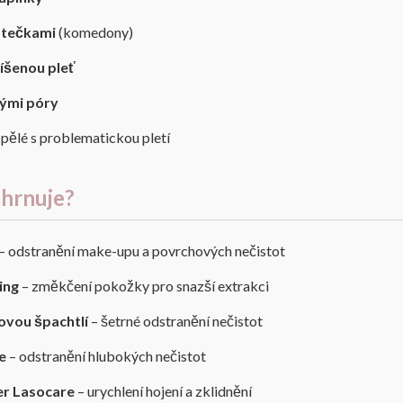
 tečkami
(komedony)
íšenou pleť
nými póry
spělé s problematickou pletí
ahrnuje?
– odstranění make-upu a povrchových nečistot
ing
– změkčení pokožky pro snazší extrakci
ovou špachtlí
– šetrné odstranění nečistot
e
– odstranění hlubokých nečistot
er Lasocare
– urychlení hojení a zklidnění