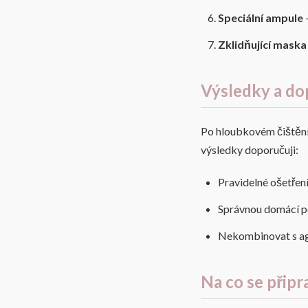
Speciální ampule
Zklidňující maska
Výsledky a do
Po hloubkovém čištění
výsledky doporučuji:
Pravidelné ošetřen
Správnou domácí péč
Nekombinovat s agr
Na co se připr