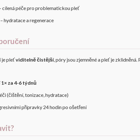
– cílená péče pro problematickou pleť
– hydratace a regenerace
poručení
 je pleť
viditelně čistější
, póry jsou zjemněné a pleť je zklidněná
í
1× za 4-6 týdnů
i (čištění, tonizace, hydratace)
esivními přípravky 24 hodin po ošetření
avit?