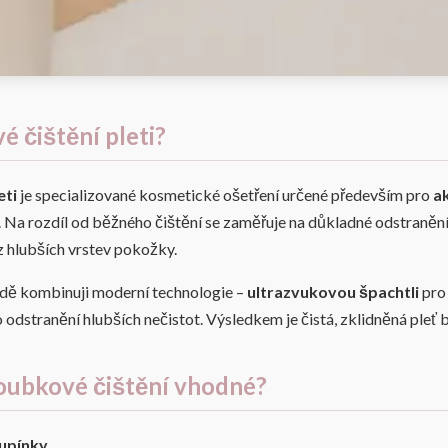
é čištění pleti?
eti
je specializované kosmetické ošetření určené především pro
a
. Na rozdíl od běžného čištění se zaměřuje na důkladné odstraněn
z hlubších vrstev pokožky.
dě kombinuji moderní technologie –
ultrazvukovou špachtli
pro 
 odstranění hlubších nečistot. Výsledkem je čistá, zklidněná pleť
loubkové čištění vhodné?
pupínky