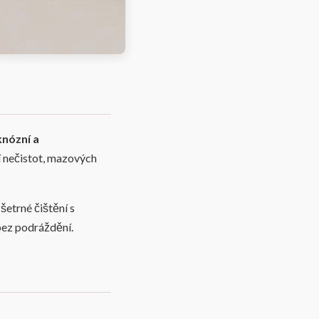
knózní a
í nečistot, mazových
šetrné čištění s
 bez podráždění.