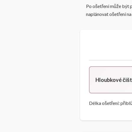
Po ošetření může být p
naplánovat ošetření na
Hloubkové čišt
Délka ošetření: přibl