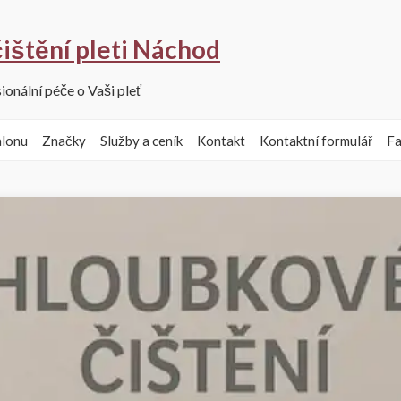
ištění pleti Náchod
ionální péče o Vaši pleť
alonu
Značky
Služby a ceník
Kontakt
Kontaktní formulář
F