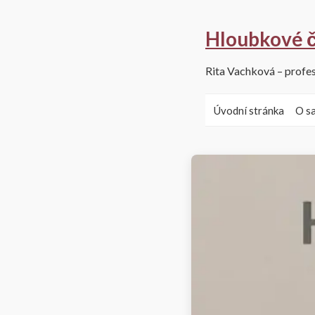
Hloubkové č
Rita Vachková – profes
Úvodní stránka
O s