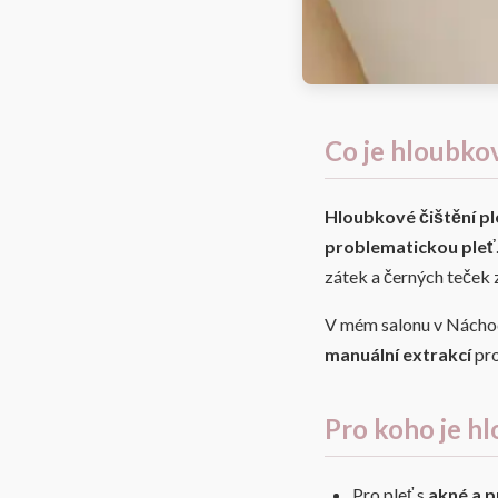
Co je hloubkov
Hloubkové čištění pl
problematickou pleť
zátek a černých teček 
V mém salonu v Nácho
manuální extrakcí
pro
Pro koho je h
Pro pleť s
akné a 