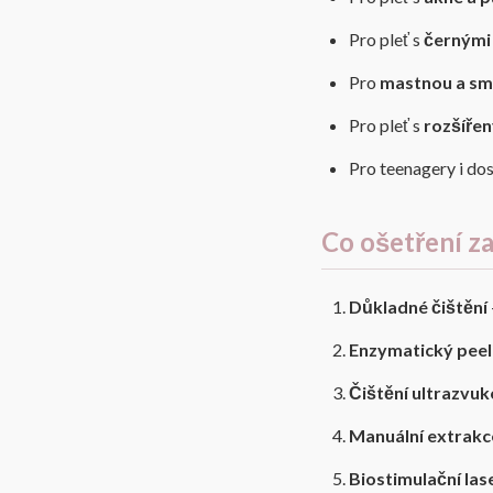
Pro pleť s
černými
Pro
mastnou a sm
Pro pleť s
rozšíře
Pro teenagery i do
Co ošetření z
Důkladné čištění
Enzymatický peel
Čištění ultrazvuk
Manuální extrakc
Biostimulační las